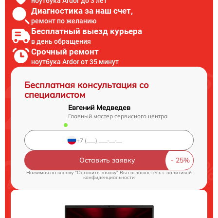
ноутбука Ardor до 3 лет
Диагностика за наш счет,
ремонт по желанию
Бесплатный выезд курьера
в день обращения
Срочный ремонт
ноутбука Ardor от 35 минут
Бесплатная консультация со
специалистом
Евгений Медведев
Главный мастер сервисного центра
Оставить заявку
Нажимая на кнопку "Оставить заявку" Вы соглашаетесь c
политикой
конфиденциальности