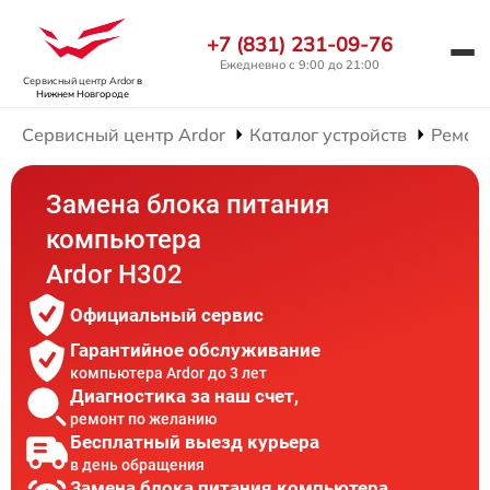
+7 (831) 231-09-76
Ежедневно с 9:00 до 21:00
Сервисный центр Ardor
в
Нижнем Новгороде
Сервисный центр Ardor
Каталог устройств
Ремон
Замена блока питания
компьютера
Ardor H302
Официальный сервис
Гарантийное обслуживание
компьютера Ardor до 3 лет
Диагностика за наш счет,
ремонт по желанию
Бесплатный выезд курьера
в день обращения
Замена блока питания компьютера