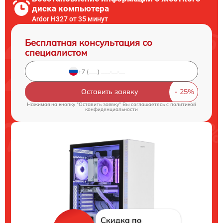
диска компьютера
Ardor H327 от 35 минут
Бесплатная консультация со
специалистом
Оставить заявку
Нажимая на кнопку "Оставить заявку" Вы соглашаетесь c
политикой
конфиденциальности
Скидка по